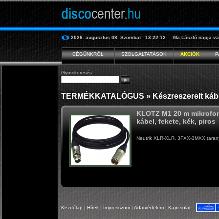
2026. augusztus 08.
Szombat
13:22:13
Ma
László
napja va
CÉGÜNKRŐL
SZOLGÁLTATÁSOK
AKCIÓK
P
Gyorskeresés
TERMÉKKATALÓGUS
»
Készreszerelt káb
KLOTZ M1 20 m mikrofon
kábel, fekete, kék, piros
Neutrik XLR-XLR, 3FXX-3MXX (aranyo
Kezdőlap
|
Hírek
|
Impresszum
|
Adatvédelem
|
Kapcsolat