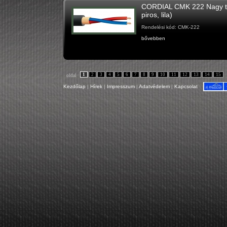
CORDIAL CMK 222 Nagy tel
piros, lila)
Rendelési kód: CMK-222
bővebben
1
2
3
4
5
6
7
8
9
10
11
12
13
14
15
oldal
Kezdőlap
|
Hírek
|
Impresszum
|
Adatvédelem
|
Kapcsolat