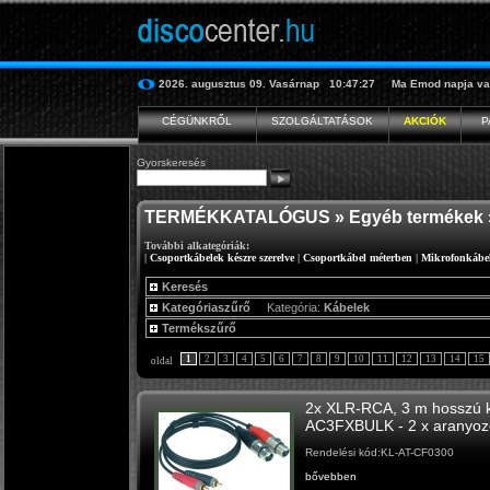
2026. augusztus 09.
Vasárnap
10:47:27
Ma
Emod
napja va
CÉGÜNKRŐL
SZOLGÁLTATÁSOK
AKCIÓK
P
Gyorskeresés
TERMÉKKATALÓGUS
»
Egyéb termékek
További alkategóriák:
|
Csoportkábelek készre szerelve
|
Csoportkábel méterben
|
Mikrofonkábe
Keresés
Kategóriaszűrő
Kategória:
Kábelek
Termékszűrő
1
2
3
4
5
6
7
8
9
10
11
12
13
14
15
oldal
2x XLR-RCA, 3 m hosszú 
AC3FXBULK - 2 x aranyozo
Rendelési kód:KL-AT-CF0300
bővebben