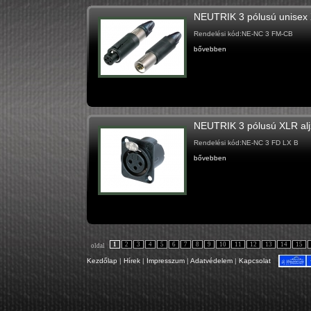
NEUTRIK 3 pólusú unisex
Rendelési kód:NE-NC 3 FM-CB
bővebben
NEUTRIK 3 pólusú XLR aljz
Rendelési kód:NE-NC 3 FD LX B
bővebben
1
2
3
4
5
6
7
8
9
10
11
12
13
14
15
oldal
Kezdőlap
|
Hírek
|
Impresszum
|
Adatvédelem
|
Kapcsolat