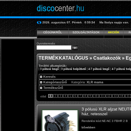
2026. augusztus 07.
Péntek
0:59:55
Ma
Ibolya
napja van.
CÉGÜNKRŐL
SZOLGÁLTATÁSOK
AKCIÓK
P
Gyorskeresés
TERMÉKKATALÓGUS
»
Csatlakozók
»
Eg
További alkategóriák:
|
3 pólusú lengő
|
3 pólusú beépíthető
|
4-7 pólusú lengő
|
4-7 pólusú beé
Keresés
Kategóriaszűrő
Kategória:
XLR mama
Termékszűrő
1
2
3
4
5
6
7
8
9
10
11
12
13
14
15
oldal
3 pólusú XLR aljzat NEUTR
ház, retesszel
Rendelési kód:NE-NC 3 FBHR 2 B
bővebben