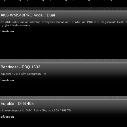
AKG WMS40PRO Vocal / Dual
Az AKG többi rádiós mikrofon szettjéhez hasonlóan a WMS-40 PRO is a megszokott kiváló 
nyújtja tulajdonosának.
bővebben
Behringer - FBQ 1502
equalizer, 2x15 sáv, Ultragraph Pro
bővebben
Eurolite - DTB 405
dimmer-lámpacsík, DMX, 4 ch x 5A, max.16A / 3680W
bővebben