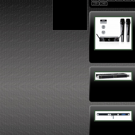
239
240