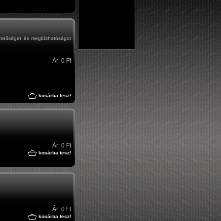
minőséget és megbízhatóságot
Ár: 0 Ft
kosárba tesz!
Ár: 0 Ft
kosárba tesz!
Ár: 0 Ft
kosárba tesz!