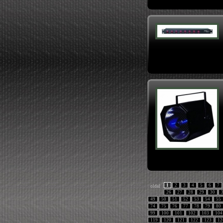
1
2
3
4
5
6
7
oldal
26
27
28
29
30
49
50
51
52
53
54
55
74
75
76
77
78
79
80
99
100
101
102
103
104
119
120
121
122
123
12