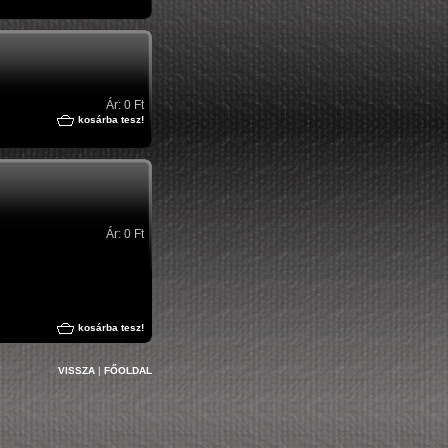
Ár: 0 Ft
kosárba tesz!
Ár: 0 Ft
kosárba tesz!
VISSZA
|
FŐOLDAL