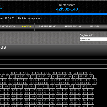
Telefonszám
42/502-148
at
11:59:54
Ma
László
napja van.
GÁLTATÁSOK
AKCIÓK
PARTNEREINK
REFERENCIÁK
ÁRLISTA
Regisztráció
GUS
8
9
10
11
12
13
14
15
16
17
18
19
20
21
22
23
24
25
31
32
33
34
35
36
37
38
39
40
41
42
43
44
45
46
47
48
5
56
57
58
59
60
61
62
63
64
65
66
67
68
69
70
71
72
73
0
81
82
83
84
85
86
87
88
89
90
91
92
93
94
95
96
97
98
04
105
106
107
108
109
110
111
112
113
114
115
116
117
118
124
125
126
127
128
129
130
131
132
133
134
135
136
137
138
144
145
146
147
148
149
150
151
152
153
154
155
156
157
158
164
165
166
167
168
169
170
171
172
173
174
175
176
177
178
184
185
186
187
188
189
190
191
192
193
194
195
196
197
198
204
205
206
207
208
209
210
211
212
213
214
215
216
217
218
224
225
226
227
228
229
230
231
232
233
234
235
236
237
238