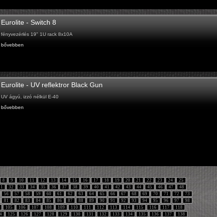
Eurolite - Switch 8
fényvezérlés 19" 1U rack 8x10A
bővebben
Eurolite - UV reflektror Black Gun
UV ágyú, izzó nélkül E-40
bővebben
8
9
10
11
12
13
14
15
16
17
18
19
20
21
22
23
24
25
31
32
33
34
35
36
37
38
39
40
41
42
43
44
45
46
47
48
56
57
58
59
60
61
62
63
64
65
66
67
68
69
70
71
72
73
81
82
83
84
85
86
87
88
89
90
91
92
93
94
95
96
97
98
105
106
107
108
109
110
111
112
113
114
115
116
117
118
4
125
126
127
128
129
130
131
132
133
134
135
136
137
138