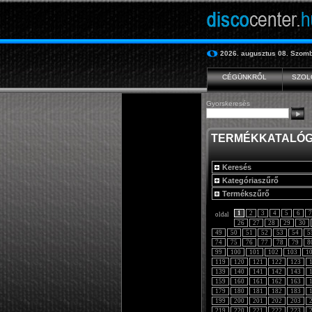
2026. augusztus 08.
Szomb
CÉGÜNKRŐL
SZOL
Gyorskeresés
TERMÉKKATALÓ
Keresés
Kategóriaszűrő
Termékszűrő
1
2
3
4
5
6
7
oldal
26
27
28
29
30
49
50
51
52
53
54
5
74
75
76
77
78
79
8
99
100
101
102
103
1
119
120
121
122
123
139
140
141
142
143
159
160
161
162
163
179
180
181
182
183
199
200
201
202
203
219
220
221
222
223